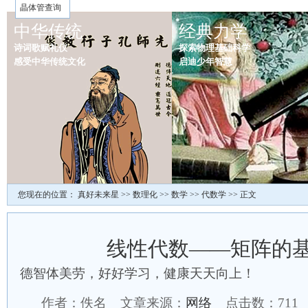
晶体管查询
中华传统
经典力学
诗词歌赋礼仪
探索物理基础科学
感受中华传统文化
启迪少年智慧
您现在的位置：
真好未来星
>>
数理化
>>
数学
>>
代数学
>> 正文
线性代数——矩阵的
德智体美劳，好好学习，健康天天向上！
作者：佚名 文章来源：
网络
点击数：
711