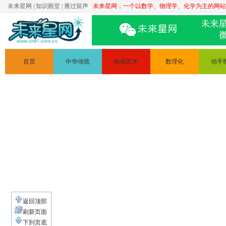
未来星网
|
知识殿堂
|
雁过留声
未来星网，一个以数学、物理学、化学为主的网站
首页
中华传统
绘画艺术
数理化
动手
文学
简笔画
数学
科普实
道德讲堂
人体素描
物理
手工制
静物素描
化学
变废为
绘画原理
电路
返回顶部
刷新页面
下到页底