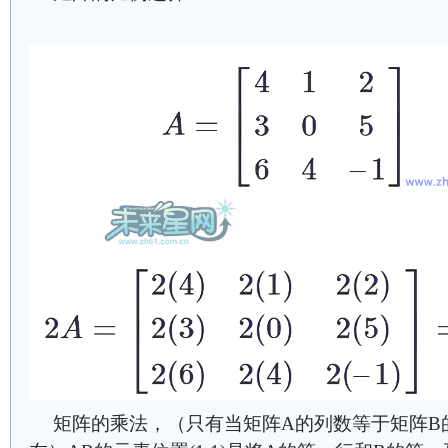
矩阵的乘法，（只有当矩阵A的列数等于矩阵B