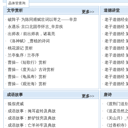
晶体管查询
文学赏析
道德讲堂
更多>>
·
破阵子·为陈同甫赋壮词以寄之——辛弃
·
老子道德经
·
永遇乐·京口北固亭怀古_辛弃疾
·
老子道德经 
·
出师表 / 前出师表，诸葛亮
·
老子道德经 
·
《洛神赋》_曹植的诗词
·
老子道德经 
·
桃花源记 赏析
·
老子道德经 
·
兰亭集序 / 兰亭序
·
老子道德经 
·
曹操--《短歌行》赏析
·
老子道德经 
·
曹操--《度关山》古诗赏析
·
老子道德经 
·
曹操--《龟虽寿》赏析
·
老子道德经 
·
曹操--《观沧海》赏析
·
老子道德经 
成语故事
唐诗
更多>>
·
狐假虎威
·
《渡荆门送别
·
成语故事：掩耳盗铃及典故
·
《送孟浩然之
·
成语故事：黔驴技穷及典故
·
《关山月》_
·
成语故事：亡羊补牢及典故
·
《过香积寺》