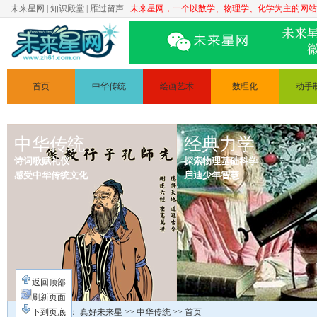
未来星网
|
知识殿堂
|
雁过留声
未来星网，一个以数学、物理学、化学为主的网站
首页
中华传统
绘画艺术
数理化
动手
文学
简笔画
数学
科普实
中华传统
道德讲堂
人体素描
经典力学
物理
手工制
诗词歌赋礼仪
探索物理基础科学
静物素描
化学
变废为
感受中华传统文化
启迪少年智慧
绘画原理
电路
返回顶部
刷新页面
您现在的位置：
下到页底
真好未来星
>>
中华传统
>> 首页