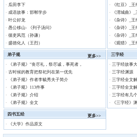
·
瓜田李下
·
《红豆》_王
·
成语故事：邯郸学步
·
《渭城曲》_
·
叶公好龙
·
《杂诗》_王
·
愚公移山- 《列子汤问》
·
《杂诗》_王
·
循吏风范（孙谦）
·
《杂诗》_王
·
盛德化人（王烈）
·
《观猎》_王
弟子规
三字经
更多>>
·
《弟子规》“丧尽礼，祭尽诚，事死者，
·
三字经故事
·
古时候的教育把祭祀列在第一优先
·
三字经渊源
·
《弟子规》作者李毓秀夫子简介
·
三字经全文
·
《弟子规》113件事
·
三字经全文
·
《弟子规》介绍
·
三字经有几
·
《弟子规》全文
·
《三字经》
四书五经
更多>>
·
《大学》作品原文