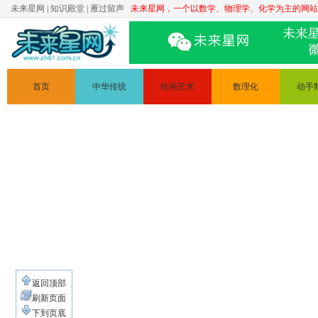
未来星网
|
知识殿堂
|
雁过留声
未来星网，一个以数学、物理学、化学为主的网站
首页
中华传统
绘画艺术
数理化
动手
文学
简笔画
数学
科普实
道德讲堂
人体素描
物理
手工制
静物素描
化学
变废为
绘画原理
电路
返回顶部
刷新页面
下到页底