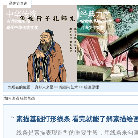
晶体管查询
中华传统
经典力学
诗词歌赋礼仪
探索物理基础科学
感受中华传统文化
启迪少年智慧
您现在的位置：
真好未来星
>>
绘画与艺术
>>
绘画原理
如何画猫 猫简笔画
素描基础打形线条 看完就能了解素描绘
线条是素描表现造型的重要手段，用线条来勾