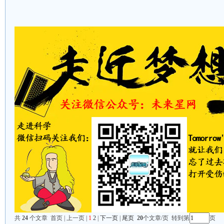
共
24
个文章 首页 | 上一页 |
1
2
|
下一页
|
尾页
20
个文章/页 转到第
页