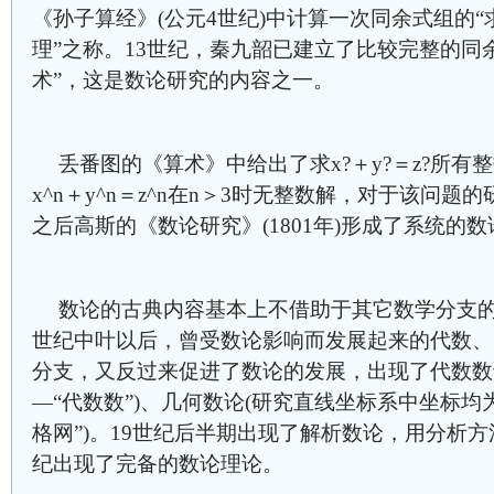
《孙子算经》(公元4世纪)中计算一次同余式组的“
理”之称。13世纪，秦九韶已建立了比较完整的同
术”，这是数论研究的内容之一。
丢番图的《算术》中给出了求x?＋y?＝z?所
x^n＋y^n＝z^n在n＞3时无整数解，对于该问题
之后高斯的《数论研究》(1801年)形成了系统的数
数论的古典内容基本上不借助于其它数学分支的
世纪中叶以后，曾受数论影响而发展起来的代数、
分支，又反过来促进了数论的发展，出现了代数数
—“代数数”)、几何数论(研究直线坐标系中坐标均
格网”)。19世纪后半期出现了解析数论，用分析
纪出现了完备的数论理论。