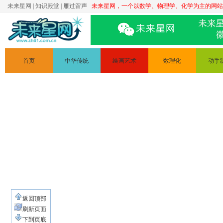
未来星网
|
知识殿堂
|
雁过留声
未来星网，一个以数学、物理学、化学为主的网站
首页
中华传统
绘画艺术
数理化
动手
文学
简笔画
数学
科普实
道德讲堂
人体素描
物理
手工制
静物素描
化学
变废为
绘画原理
电路
返回顶部
刷新页面
下到页底