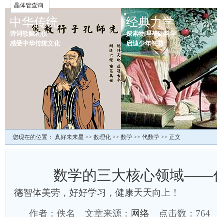
晶体管查询
中华传统
经典力学
诗词歌赋礼仪
探索物理基础科学
感受中华传统文化
启迪少年智慧
您现在的位置：
真好未来星
>>
数理化
>>
数学
>>
代数学
>> 正文
数学的三大核心领域——
德智体美劳，好好学习，健康天天向上！
作者：佚名 文章来源：
网络
点击数：
764