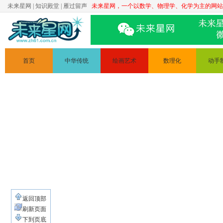
未来星网
|
知识殿堂
|
雁过留声
未来星网，一个以数学、物理学、化学为主的网站
首页
中华传统
绘画艺术
数理化
动手
文学
简笔画
数学
科普实
道德讲堂
物理
手工制
化学
变废为
电路
返回顶部
刷新页面
下到页底