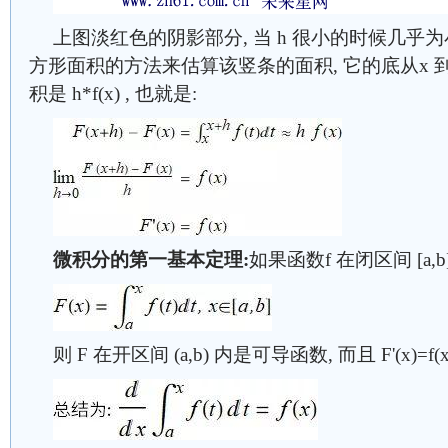
上图淡红色的阴影部分, 当 h 很小的时候几乎
方形面积的方法来估算该竖条的面积, 它的底从x 到x+h,
积是 h*f(x) , 也就是:
微积分的第一基本定理:
如果函数f 在闭区间 [a,
则 F 在开区间 (a,b) 内是可导函数, 而且 F'(x)=f(x