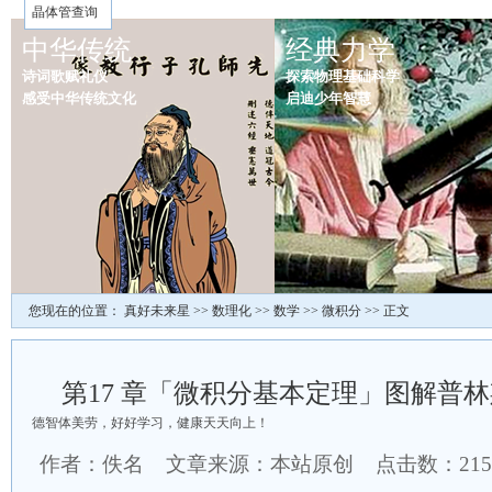
晶体管查询
中华传统
经典力学
诗词歌赋礼仪
探索物理基础科学
感受中华传统文化
启迪少年智慧
您现在的位置：
真好未来星
>>
数理化
>>
数学
>>
微积分
>> 正文
第17 章「微积分基本定理」图解普林
德智体美劳，好好学习，健康天天向上！
作者：佚名 文章来源：本站原创 点击数：
21